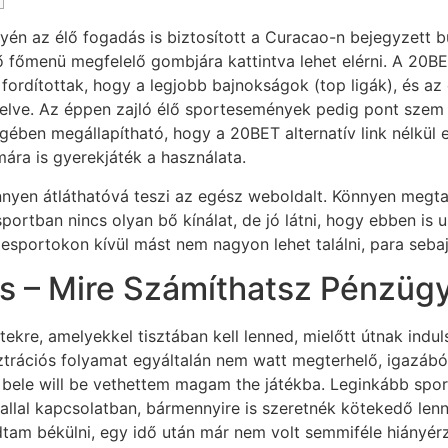
yén az élő fogadás is biztosított a Curacao-n bejegyzett 
lső főmenü megfelelő gombjára kattintva lehet elérni. A 20
t fordítottak, hogy a legjobb bajnokságok (top ligák), és a
lve. Az éppen zajló élő sportesemények pedig pont szem
égében megállapítható, hogy a 20BET alternatív link nélkül e
ra is gyerekjáték a használata.
nnyen átláthatóvá teszi az egész weboldalt. Könnyen megtal
portban nincs olyan bő kínálat, de jó látni, hogy ebben is 
portokon kívül mást nem nagyon lehet találni, para sebaj,
tés – Mire Számíthatsz Pénzü
ekre, amelyekkel tisztában kell lenned, mielőtt útnak induls
ztrációs folyamat egyáltalán nem watt megterhelő, igazából
r bele will be vethettem magam the játékba. Leginkább spo
dallal kapcsolatban, bármennyire is szeretnék kötekedő len
 tudtam békülni, egy idő után már nem volt semmiféle hiányér