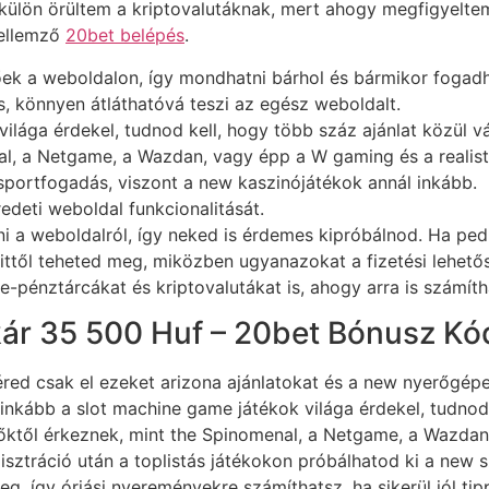
 külön örültem a kriptovalutáknak, mert ahogy megfigyelte
jellemző
20bet belépés
.
tőek a weboldalon, így mondhatni bárhol és bármikor foga
s, könnyen átláthatóvá teszi az egész weboldalt.
ilága érdekel, tudnod kell, hogy több száz ajánlat közül v
al, a Netgame, a Wazdan, vagy épp a W gaming és a realisti
portfogadás, viszont a new kaszinójátékok annál inkább.
edeti weboldal funkcionalitását.
a weboldalról, így neked is érdemes kipróbálnod. Ha pedig
imittől teheted meg, miközben ugyanazokat a fizetési lehet
-pénztárcákat és kriptovalutákat is, ahogy arra is számítha
Akár 35 500 Huf – 20bet Bónusz Kó
red csak el ezeket arizona ajánlatokat és a new nyerőgépe
 inkább a slot machine game játékok világa érdekel, tudnod 
tőktől érkeznek, mint the Spinomenal, a Netgame, a Wazdan,
gisztráció után a toplistás játékokon próbálhatod ki a new
eg, így óriási nyereményekre számíthatsz, ha sikerül jól t