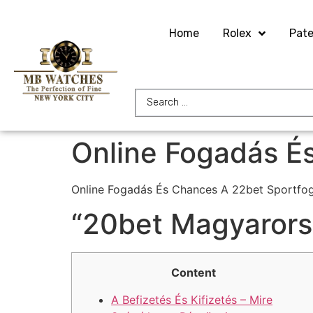
Home
Rolex
Pate
Online Fogadás É
Online Fogadás És Chances A 22bet Sportfo
“20bet Magyarors
Content
A Befizetés És Kifizetés – Mire