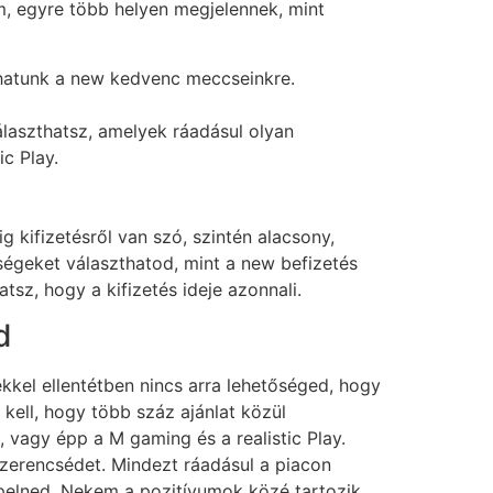
m, egyre több helyen megjelennek, mint
dhatunk a new kedvenc meccseinkre.
álaszthatsz, amelyek ráadásul olyan
c Play.
 kifizetésről van szó, szintén alacsony,
őségeket választhatod, mint a new befizetés
tsz, hogy a kifizetés ideje azonnali.
d
kkel ellentétben nincs arra lehetőséged, hogy
kell, hogy több száz ajánlat közül
 vagy épp a M gaming és a realistic Play.
 szerencsédet. Mindezt ráadásul a piacon
ippelned. Nekem a pozitívumok közé tartozik,