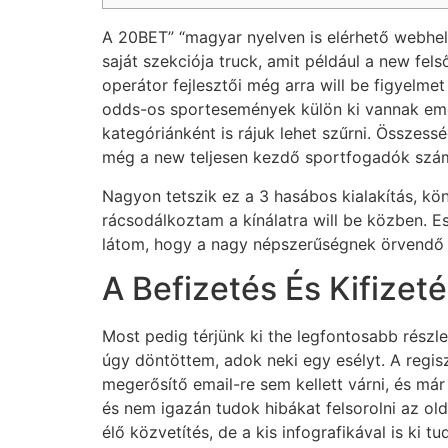
A 20BET” “magyar nyelven is elérhető webhel
saját szekciója truck, amit például a new fe
operátor fejlesztői még arra will be figyelme
odds-os sportesemények külön ki vannak eme
kategóriánként is rájuk lehet szűrni. Összess
még a new teljesen kezdő sportfogadók számá
Nagyon tetszik ez a 3 hasábos kialakítás, kö
rácsodálkoztam a kínálatra will be közben. Es
látom, hogy a nagy népszerűségnek örvendő es
A Befizetés És Kifize
Most pedig térjünk ki the legfontosabb részlet
úgy döntöttem, adok neki egy esélyt. A regis
megerősítő email-re sem kellett várni, és má
és nem igazán tudok hibákat felsorolni az ol
élő közvetítés, de a kis infografikával is ki