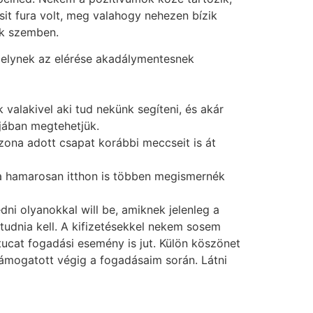
csit fura volt, meg valahogy nehezen bízik
ük szemben.
melynek az elérése akadálymentesnek
 valakivel aki tud nekünk segíteni, és akár
ájában megtehetjük.
izona adott csapat korábbi meccseit is át
a hamarosan itthon is többen megismernék
i olyanokkal will be, amiknek jelenleg a
udnia kell. A kifizetésekkel nekem sosem
ucat fogadási esemény is jut. Külön köszönet
ámogatott végig a fogadásaim során. Látni